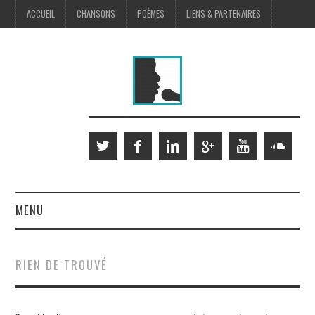
ACCUEIL
CHANSONS
POÈMES
LIENS & PARTENAIRES
MENU
SCÈNE
RIEN DE TROUVÉ
MUSIQUES À L’IMAGE