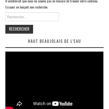
GALERIE
Il semblerait que nous ne soyons pas en mesure de trouver votre contenu.
Essayez en lançant une recherche.
BLOG
Rechercher :
BIOGRAPHIE
CONTACT
HAUT BEAUJOLAIS DE L’EAU
BOUTIQUE