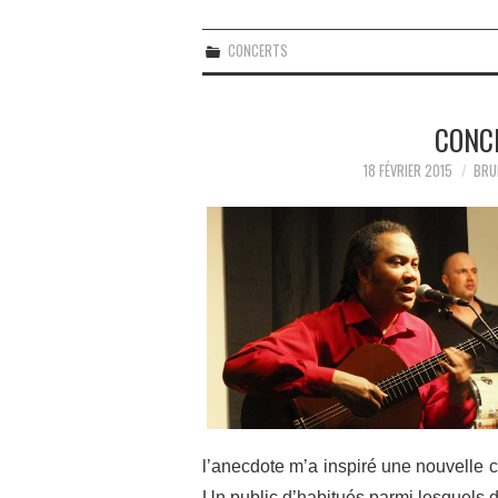
CONCERTS
CONC
18 FÉVRIER 2015
BRU
l’anecdote m’a inspiré une nouvelle
Un public d’habitués parmi lesquels 