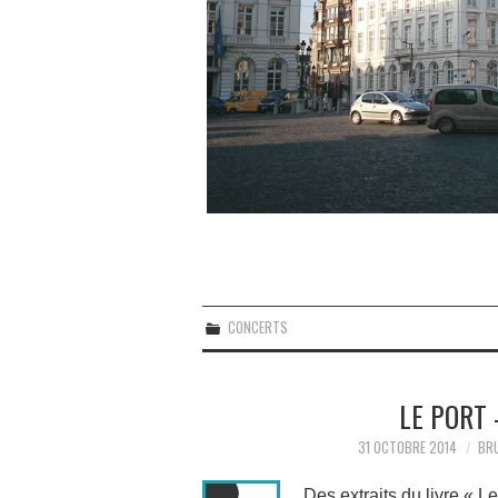
CONCERTS
LE PORT
31 OCTOBRE 2014
BR
Des extraits du livre « 