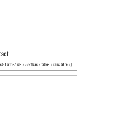
tact
ct-form-7 id= »592fbac » title= »Sans titre »]