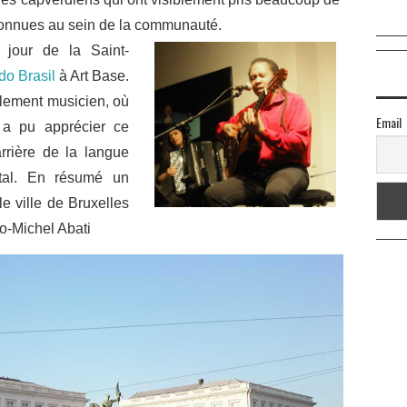
 connues au sein de la communauté.
 jour de la Saint-
do Brasil
à Art Base.
alement musicien, où
Email
s a pu apprécier ce
rrière de la langue
tal. En résumé un
e ville de Bruxelles
o-Michel Abati