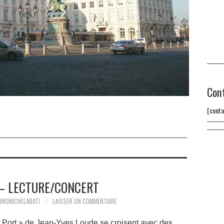
Con
[conta
 – LECTURE/CONCERT
UNOMICHELABATI
LAISSER UN COMMENTAIRE
Le Port » de Jean-Yves Loude se croisent avec des