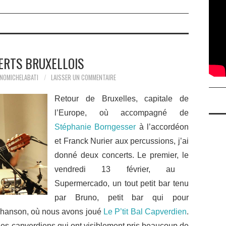
ERTS BRUXELLOIS
NOMICHELABATI
LAISSER UN COMMENTAIRE
Retour de Bruxelles, capitale de
l’Europe, où accompagné de
Stéphanie Borngesser
à l’accordéon
et Franck Nurier aux percussions, j’ai
donné deux concerts. Le premier, le
vendredi 13 février, au
Supermercado, un tout petit bar
tenu
par Bruno
, petit bar qui pour
 chanson, où nous avons joué
Le P’tit Bal Capverdien
.
des capverdiens qui ont visiblement pris beaucoup de