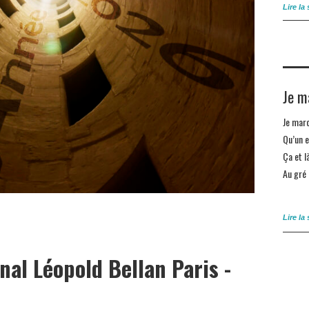
Lire la 
Je m
Je mar
Qu’un 
Ça et l
Au gré
Lire la 
nal Léopold Bellan Paris -