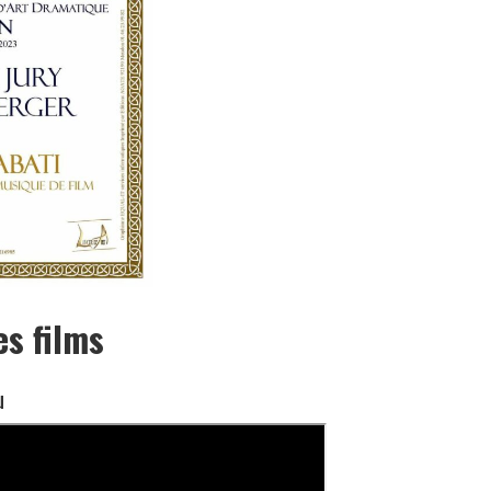
es films
u