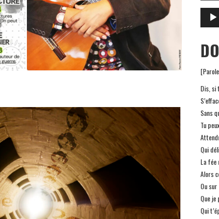
Lecteu
audio
DO
[Parol
Dis, si
S’effac
Sans qu
Tu peux
Attend
Qui dél
La fée 
Alors 
Ou sur 
Que je 
Qui t’