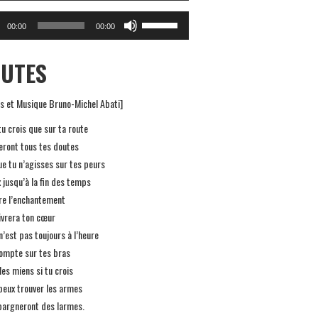
r
Utilisez
00:00
00:00
les
flèches
UTES
haut/bas
pour
es et Musique Bruno-Michel Abati]
augmenter
ou
 tu crois que sur ta route
diminuer
eront tous tes doutes
le
e tu n’agisses sur tes peurs
volume.
 jusqu’à la fin des temps
re l’enchantement
ivrera ton cœur
n’est pas toujours à l’heure
compte sur tes bras
les miens si tu crois
peux trouver les armes
épargneront des larmes.