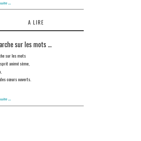
suite ...
A LIRE
arche sur les mots …
che sur les mots
esprit animé sème,
à,
 des cœurs ouverts.
suite ...