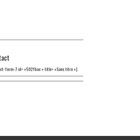
tact
ct-form-7 id= »592fbac » title= »Sans titre »]