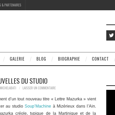
S & PARTENAIRES
GALERIE
BLOG
BIOGRAPHIE
CONTACT
UVELLES DU STUDIO
MICHELABATI
LAISSER UN COMMENTAIRE
ment d’un tout nouveau titre « Lettre Mazurka » vient
er au studio
Soup’Machine
à Mizérieux dans l’Ain.
azurka créole, typique de la Martinique et de la