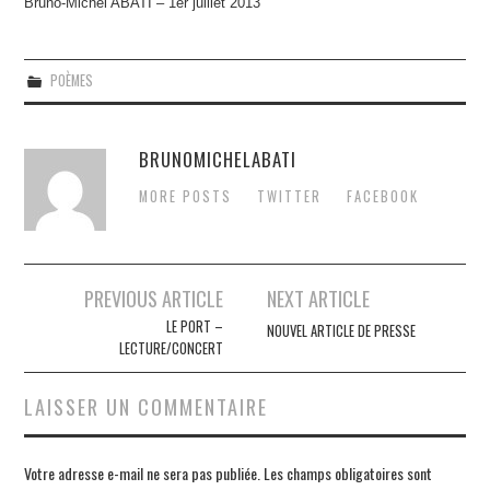
Bruno-Michel ABATI – 1er juillet 2013
POÈMES
BRUNOMICHELABATI
MORE POSTS
TWITTER
FACEBOOK
Navigation
PREVIOUS ARTICLE
NEXT ARTICLE
des
LE PORT –
NOUVEL ARTICLE DE PRESSE
LECTURE/CONCERT
articles
LAISSER UN COMMENTAIRE
Votre adresse e-mail ne sera pas publiée.
Les champs obligatoires sont