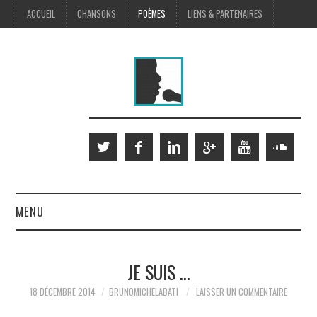
ACCUEIL
CHANSONS
POÈMES
LIENS & PARTENAIRES
MENU
SCÈNE
JE SUIS …
MUSIQUES À L’IMAGE
18 DÉCEMBRE 2014
BRUNOMICHELABATI
LAISSER UN COMMENTAIRE