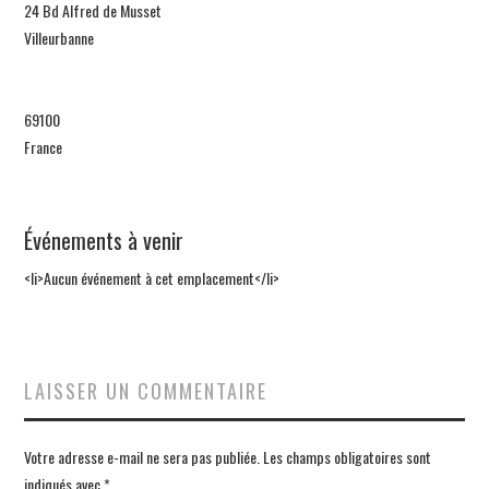
GALERIE
24 Bd Alfred de Musset
Villeurbanne
BLOG
BIOGRAPHIE
69100
France
CONTACT
BOUTIQUE
Événements à venir
<li>Aucun événement à cet emplacement</li>
LAISSER UN COMMENTAIRE
Votre adresse e-mail ne sera pas publiée.
Les champs obligatoires sont
indiqués avec
*