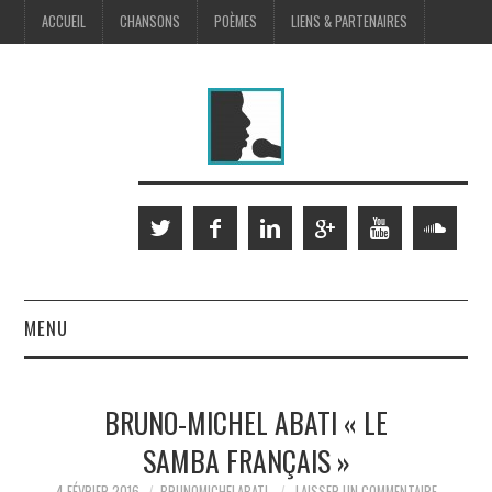
ACCUEIL
CHANSONS
POÈMES
LIENS & PARTENAIRES
MENU
SCÈNE
BRUNO-MICHEL ABATI « LE
MUSIQUES À L’IMAGE
SAMBA FRANÇAIS »
4 FÉVRIER 2016
BRUNOMICHELABATI
LAISSER UN COMMENTAIRE