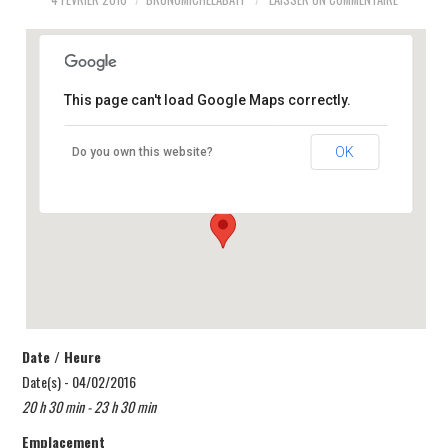
GALERIE
BLOG
LE BATELEUR
This page can't load Google Maps correctly.
BIOGRAPHIE
IFAS Simon Rousseau 1, Avenue Simon
CONTACT
OK
Do you own this website?
Rousseau - Fontaines sur Saône
Événements
BOUTIQUE
Date / Heure
Date(s) - 04/02/2016
20 h 30 min - 23 h 30 min
Emplacement