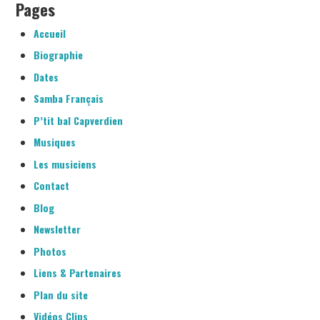
GALERIE
Pages
Accueil
BLOG
Biographie
BIOGRAPHIE
Dates
Samba Français
CONTACT
P’tit bal Capverdien
Musiques
BOUTIQUE
Les musiciens
Contact
Blog
Newsletter
Photos
Liens & Partenaires
Plan du site
Vidéos Clips